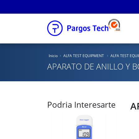
Inicio
Inicio
ALFA TEST EQUIPMENT
ALFA TEST EQU
Nosotros
APARATO DE ANILLO Y 
Productos
Educacional
Podria Interesarte
Novedades
A
Tienda Online
Catálogos