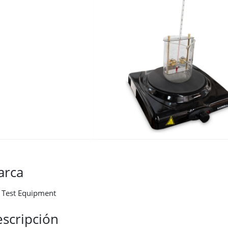
arca
a Test Equipment
scripción