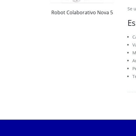
Se u
Robot Colaborativo Nova 5
Es
C
V
M
A
P
T