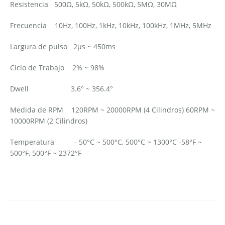
Resistencia 500Ω, 5kΩ, 50kΩ, 500kΩ, 5MΩ, 30MΩ
Frecuencia 10Hz, 100Hz, 1kHz, 10kHz, 100kHz, 1MHz, 5MHz
Largura de pulso 2µs ~ 450ms
Ciclo de Trabajo 2% ~ 98%
Dwell 3.6° ~ 356.4°
Medida de RPM 120RPM ~ 20000RPM (4 Cilindros) 60RPM ~
10000RPM (2 Cilindros)
Temperatura - 50°C ~ 500°C, 500°C ~ 1300°C -58°F ~
500°F, 500°F ~ 2372°F