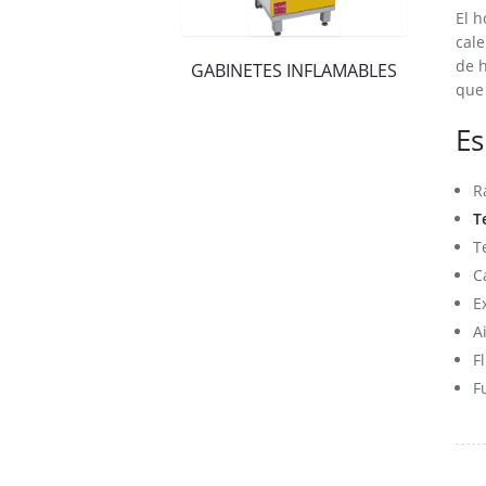
El h
cale
de h
GABINETES INFLAMABLES
que 
Es
R
T
T
C
E
A
F
F