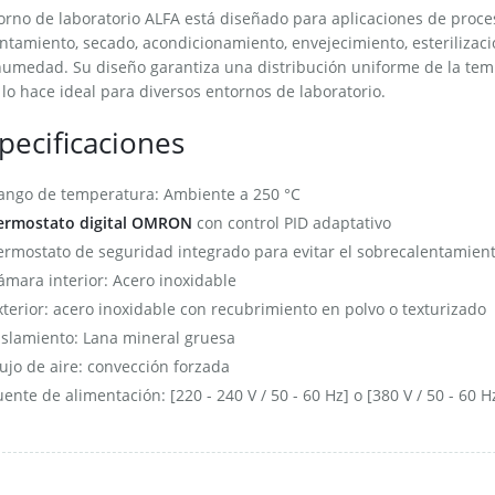
orno de laboratorio ALFA está diseñado para aplicaciones de proc
ntamiento, secado, acondicionamiento, envejecimiento, esterilizac
umedad. Su diseño garantiza una distribución uniforme de la tempe
lo hace ideal para diversos entornos de laboratorio.
pecificaciones
ango de temperatura: Ambiente a 250 °C
ermostato digital OMRON
con control PID adaptativo
ermostato de seguridad integrado para evitar el sobrecalentamient
ámara interior: Acero inoxidable
xterior: acero inoxidable con recubrimiento en polvo o texturizado
islamiento: Lana mineral gruesa
lujo de aire: convección forzada
uente de alimentación: [220 - 240 V / 50 - 60 Hz] o [380 V / 50 - 60 H