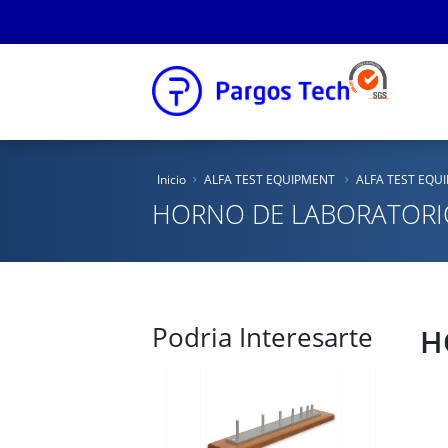
Inicio
Inicio
ALFA TEST EQUIPMENT
ALFA TEST EQU
Nosotros
HORNO DE LABORATORIO 
Productos
Educacional
Podria Interesarte
Novedades
H
Tienda Online
Catálogos