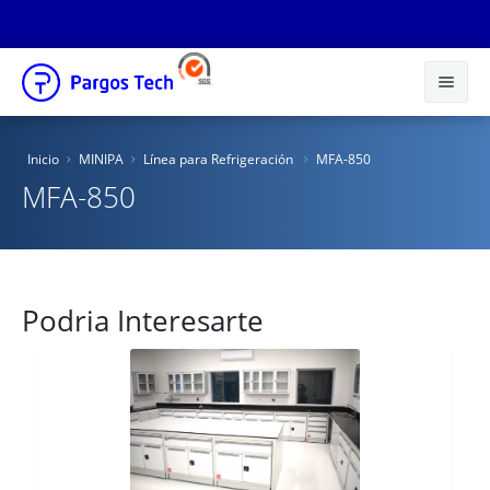
Inicio
Inicio
MINIPA
Línea para Refrigeración
MFA-850
Nosotros
MFA-850
Productos
Educacional
Podria Interesarte
Novedades
Tienda Online
Catálogos
Distribuidores