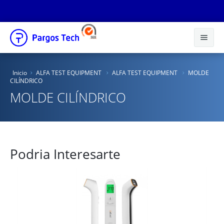
Inicio
Inicio
ALFA TEST EQUIPMENT
ALFA TEST EQUIPMENT
MOLDE
CILÍNDRICO
Nosotros
MOLDE CILÍNDRICO
Productos
Educacional
Novedades
Podria Interesarte
Tienda Online
Catálogos
Distribuidores