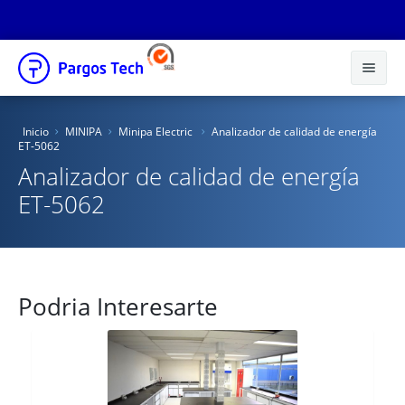
Inicio
Inicio
MINIPA
Minipa Electric
Analizador de calidad de energía
ET-5062
Nosotros
Analizador de calidad de energía
Productos
ET-5062
Educacional
Novedades
Podria Interesarte
Tienda Online
Catálogos
Distribuidores