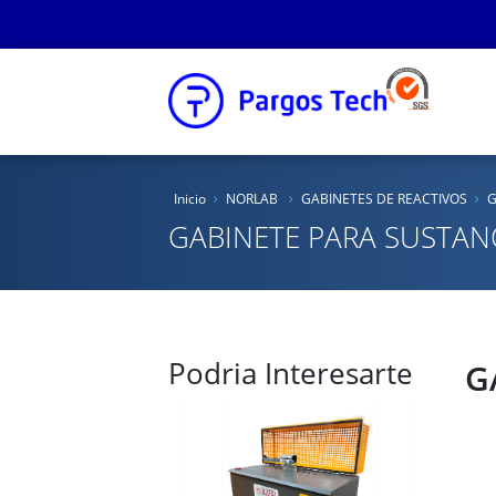
Inicio
Inicio
NORLAB
GABINETES DE REACTIVOS
G
Nosotros
GABINETE PARA SUSTAN
Productos
Educacional
Podria Interesarte
Novedades
G
Tienda Online
Catálogos