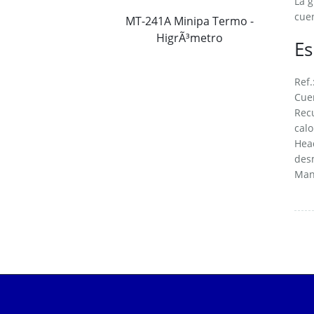
La g
cuen
MT-241A Minipa Termo -
HigrÃ³metro
Es
Ref.
Cuer
Recu
calo
Head
desm
Mang