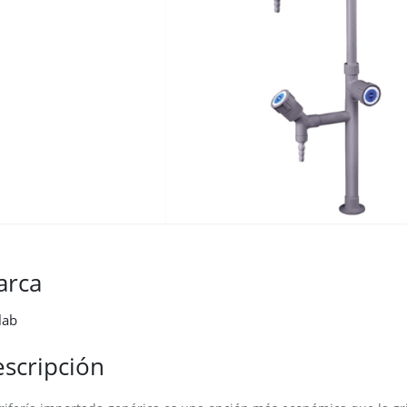
arca
lab
scripción