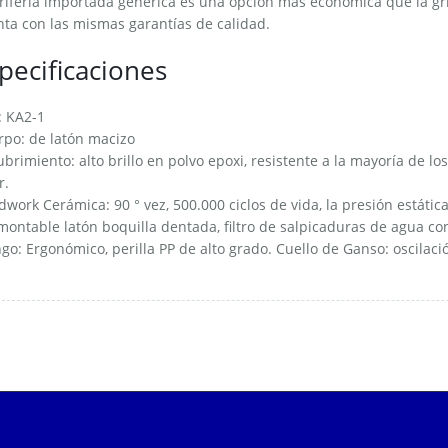
rifería importada genérica es una opción más económica que la gri
ta con las mismas garantías de calidad.
pecificaciones
: KA2-1
po: de latón macizo
brimiento: alto brillo en polvo epoxi, resistente a la mayoría de l
r.
work Cerámica: 90 ° vez, 500.000 ciclos de vida, la presión estáti
ontable latón boquilla dentada, filtro de salpicaduras de agua co
o: Ergonómico, perilla PP de alto grado. Cuello de Ganso: oscilaci