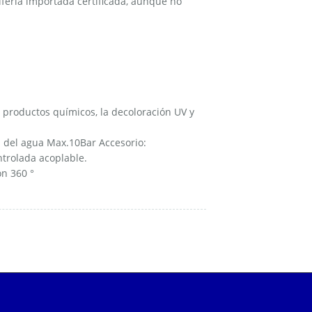
fería importada certificada, aunque no
os productos químicos, la decoloración UV y
ca del agua Max.10Bar Accesorio:
ntrolada acoplable.
ón 360 °