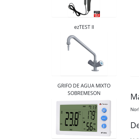
Distribuidores
Contacto
ezTEST II
GRIFO DE AGUA MIXTO
SOBREMESON
M
Nor
De