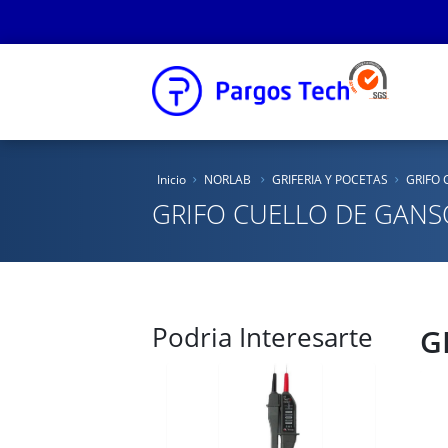
Inicio
Inicio
NORLAB
GRIFERIA Y POCETAS
GRIFO 
Nosotros
GRIFO CUELLO DE GANS
Productos
Educacional
Podria Interesarte
Novedades
G
Tienda Online
Catálogos