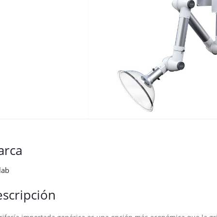
arca
lab
scripción