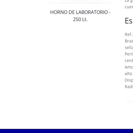
La g
cuen
HORNO DE LABORATORIO -
Es
250 Lt.
Ref.
Braz
sell
Peri
cent
Amor
alto
Disp
Rad