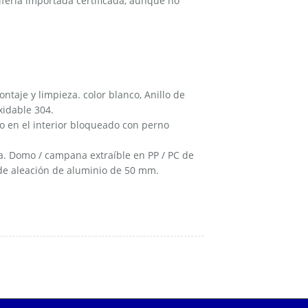
fería importada certificada, aunque no
ontaje y limpieza. color blanco, Anillo de
xidable 304.
to en el interior bloqueado con perno
a. Domo / campana extraíble en PP / PC de
 de aleación de aluminio de 50 mm.