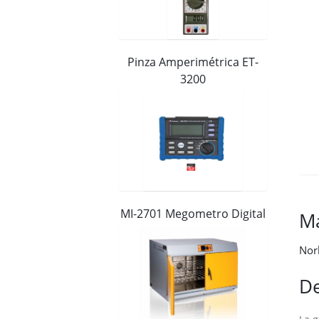
Distribuidores
Contacto
Pinza Amperimétrica ET-
3200
MI-2701 Megometro Digital
M
Nor
De