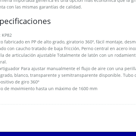
rifería importada genérica es una opción más económica que la gri
ta con las mismas garantías de calidad.
pecificaciones
: KP82
o fabricado en PP de alto grado, giratorio 360º, fácil montaje, desm
ado con caucho tratado de baja fricción, Perno central en acero ino
lla de articulación ajustable Totalmente de latón con un rodamien
ral.
tiguador Para ajustar manualmente el flujo de aire con una perill
 grado, blanco, transparente y semitransparente disponible. Tubo
ositivo de giro 360º
io de movimiento hasta un máximo de 1600 mm