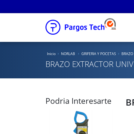
Inicio
Inicio
NORLAB
GRIFERIA Y POCETAS
BRAZO 
Nosotros
BRAZO EXTRACTOR UNIV
Productos
Educacional
Podria Interesarte
Novedades
B
Tienda Online
Catálogos