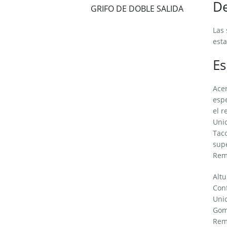
De
GRIFO DE DOBLE SALIDA
Las 
esta
Es
Acer
espe
el r
Unio
Taco
supe
Rema
Altu
Con
Unio
Goma
Rem