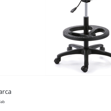
arca
lab