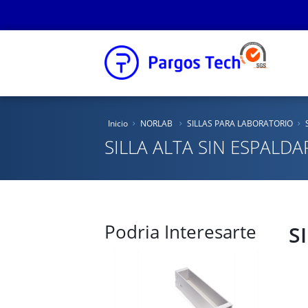
Inicio
Inicio
NORLAB
SILLAS PARA LABORATORIO
Nosotros
SILLA ALTA SIN ESPALDA
Productos
Educacional
Podria Interesarte
Novedades
S
Tienda Online
Catálogos