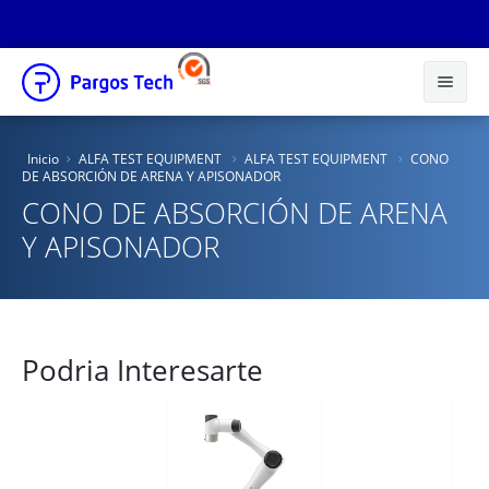
Inicio
Inicio
ALFA TEST EQUIPMENT
ALFA TEST EQUIPMENT
CONO
DE ABSORCIÓN DE ARENA Y APISONADOR
Nosotros
CONO DE ABSORCIÓN DE ARENA
Productos
Y APISONADOR
Educacional
Novedades
Podria Interesarte
Tienda Online
Catálogos
Distribuidores