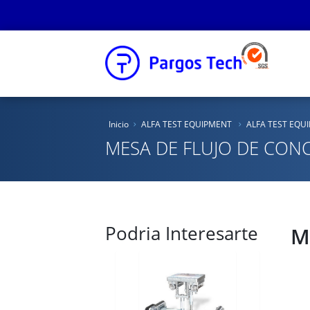
Inicio
Inicio
ALFA TEST EQUIPMENT
ALFA TEST EQU
Nosotros
MESA DE FLUJO DE CON
Productos
Educacional
Podria Interesarte
Novedades
M
Tienda Online
Catálogos