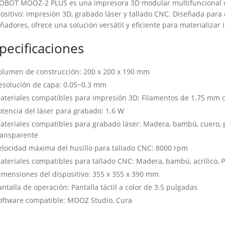
 DOBOT MOOZ-2 PLUS es una impresora 3D modular multifuncional q
ositivo: impresión 3D, grabado láser y tallado CNC. Diseñada para 
ñadores, ofrece una solución versátil y eficiente para materializar 
pecificaciones
olumen de construcción: 200 x 200 x 190 mm​
esolución de capa: 0.05~0.3 mm​
ateriales compatibles para impresión 3D: Filamentos de 1.75 mm co
otencia del láser para grabado: 1.6 W​
ateriales compatibles para grabado láser: Madera, bambú, cuero, pap
ransparente
elocidad máxima del husillo para tallado CNC: 8000 rpm​
ateriales compatibles para tallado CNC: Madera, bambú, acrílico, PC
imensiones del dispositivo: 355 x 355 x 390 mm​
antalla de operación: Pantalla táctil a color de 3.5 pulgadas​
oftware compatible: MOOZ Studio, Cura