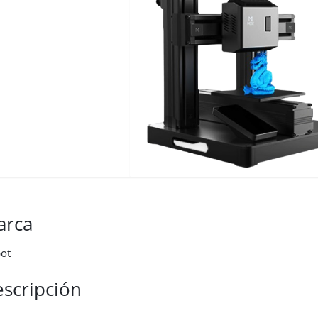
arca
ot
scripción