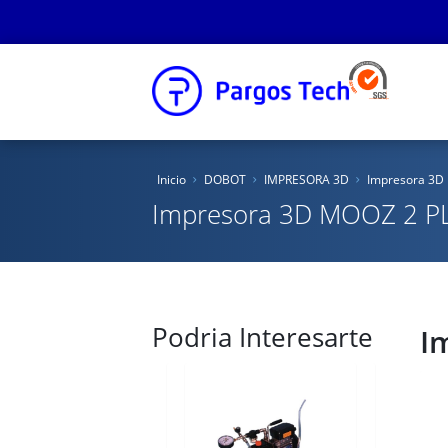
Inicio
Inicio
DOBOT
IMPRESORA 3D
Impresora 3D
Nosotros
Impresora 3D MOOZ 2 P
Productos
Educacional
Podria Interesarte
Novedades
I
Tienda Online
Catálogos