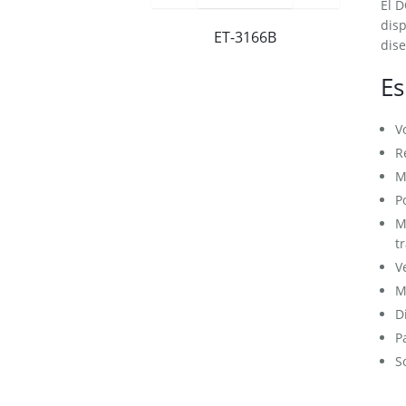
​El
disp
ET-3166B
dise
Es
V
R
M
P
M
t
V
M
D
P
S