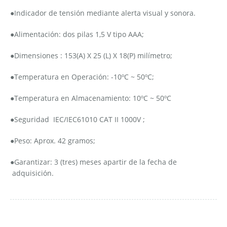
●Indicador de tensión mediante alerta visual y sonora.
●Alimentación: dos pilas 1,5 V tipo AAA;
●Dimensiones : 153(A) X 25 (L) X 18(P) milímetro;
●Temperatura en Operación: -10ºC ~ 50ºC;
●Temperatura en Almacenamiento: 10ºC ~ 50ºC
●Seguridad IEC/IEC61010 CAT II 1000V ;
●Peso: Aprox. 42 gramos;
●Garantizar: 3 (tres) meses apartir de la fecha de
adquisición.