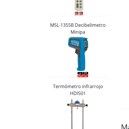
Distribuidores
Contacto
MSL-1355B Decibelimetro
Minipa
Termómetro infrarrojo
HDI501
M