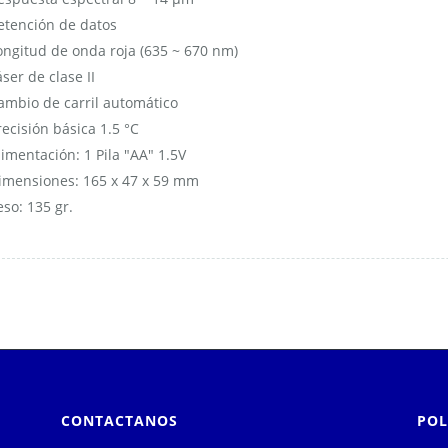
etención de datos
ongitud de onda roja (635 ~ 670 nm)
áser de clase II
ambio de carril automático
recisión básica 1.5 °C
limentación: 1 Pila "AA" 1.5V
imensiones: 165 x 47 x 59 mm
eso: 135 gr.
CONTACTANOS
POL