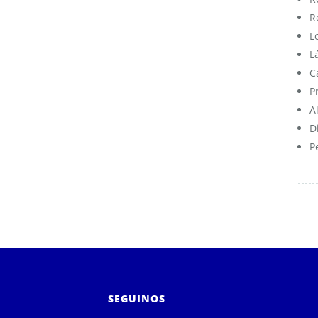
R
L
L
C
P
A
D
P
SEGUINOS