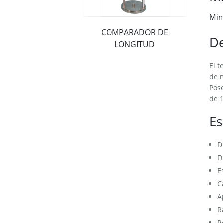
Min
COMPARADOR DE
De
LONGITUD
El t
de m
Pose
de 1
Es
D
F
E
C
A
R
R