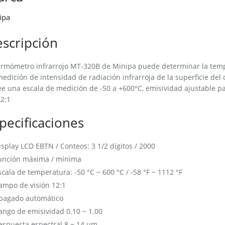
ipa
scripción
ermómetro infrarrojo MT-320B de Minipa puede determinar la tempe
edición de intensidad de radiación infrarroja de la superficie del 
e una escala de medición de -50 a +600°C, emisividad ajustable pa
2:1
pecificaciones
isplay LCD EBTN / Conteos: 3 1/2 dígitos / 2000
unción máxima / mínima
scala de temperatura: -50 °C ~ 600 °C / -58 °F ~ 1112 °F
ampo de visión 12:1
pagado automático
ango de emisividad 0.10 ~ 1.00
espuesta espectral 8 ~ 14 µm