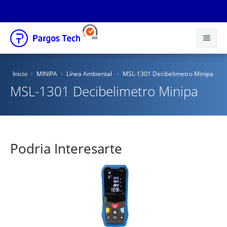
Inicio
Inicio
MINIPA
Línea Ambiental
MSL-1301 Decibelimetro Minipa
Nosotros
MSL-1301 Decibelimetro Minipa
Productos
Educacional
Podria Interesarte
Novedades
Tienda Online
Catálogos
Distribuidores