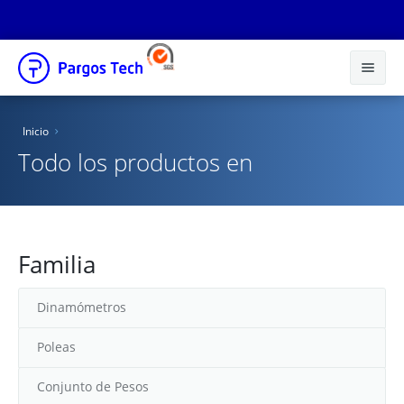
Inicio
Inicio
Nosotros
Todo los productos en
Productos
Educacional
Familia
Novedades
Tienda Online
Dinamómetros
Catálogos
Poleas
Distribuidores
Conjunto de Pesos